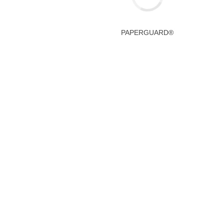
PAPERGUARD®
RECHTLICHES
Impressum
Datenschutz
AGBs
PAPERGUARD ist ein Produkt von